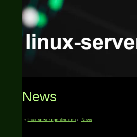
News
linux-server.openlinux.eu
News